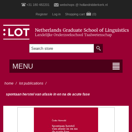
+31 180 482201
webshops @ hollandridderkerk.nl
Register
Log in
Shopping cart
(0)
MENU
home
/
lot publications
/
spontaan herstel van afasie in en na de acute fase