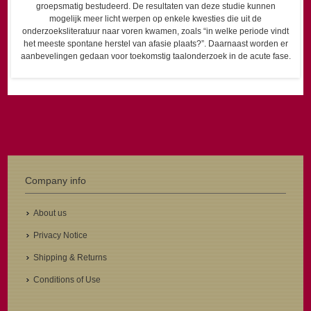
groepsmatig bestudeerd. De resultaten van deze studie kunnen
mogelijk meer licht werpen op enkele kwesties die uit de
onderzoeksliteratuur naar voren kwamen, zoals “in welke periode vindt
het meeste spontane herstel van afasie plaats?”. Daarnaast worden er
aanbevelingen gedaan voor toekomstig taalonderzoek in de acute fase.
Company info
About us
Privacy Notice
Shipping & Returns
Conditions of Use