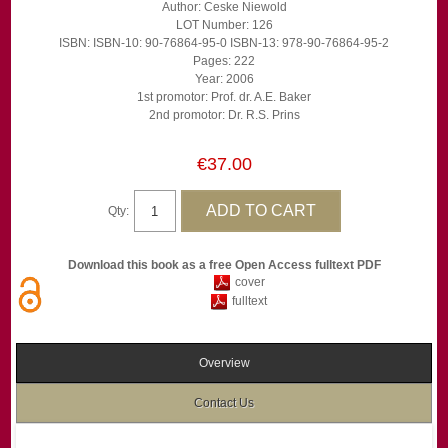
Author: Ceske Niewold
LOT Number: 126
ISBN: ISBN-10: 90-76864-95-0 ISBN-13: 978-90-76864-95-2
Pages: 222
Year: 2006
1st promotor: Prof. dr. A.E. Baker
2nd promotor: Dr. R.S. Prins
€37.00
Qty:
Download this book as a free Open Access fulltext PDF
cover
fulltext
Overview
Contact Us