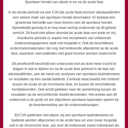
Spontaan herstel van afasie in en na de acute fase
In de eerste periode na een CVA (de acute fase) kunnen afasiepatiënten
een zekere mate van spontaan herstel doormaken. Er bestaat een
groeiende behoefte aan meer kennis over dit spontane herstel.
Opmerkelijk genoeg is er nog maar weinig onderzoek op dit gebied
verricht. Dit komt niet alleen doordat de acute fase een korte en vrij
chaotische periode is, waarin het verzamelen van voldoende
onderzoeksgegevens vaak niet mogelijk is. Ook de beschikbare
onderzoeksmaterialen zijn nog niet voldoende afgestemd op de acute
fase, waardoor veel patiënten niet goed kunnen worden onderzocht.
Dit proefschrift beschrijft een onderzoek met als doel meer inzicht te
krijgen in wat er tijdens en na de acute fase gebeurt in de taal van
afasiepatiënten, aan de hand van analyses van spontane-taalinterviews
en resultaten op een aantal taaltests. Centraal staat daarbij het contrast
tussen de acute en de chronische fase, en tussen de verschillende
herstelperioden. Ook wordt gekeken naar de samenhang tussen de
resultaten op de verschillende meetinstrumenten. Het unieke aan dit
onderzoek is de grote rol die objectieve spontane-taalmaten spelen bij
de beantwoording van de onderzoeksvragen.
Elf CVA-patiënten met afasie, bij wie spontane-taalinterviews en
taaltests werden afgenomen in de acute fase en voor zover mogelijk
ook in de chronische fase, zijn voor dit onderzoek zowel individueel als