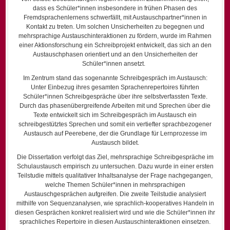
dass es Schüler*innen insbesondere in frühen Phasen des
Fremdsprachenlernens schwerfällt, mit Austauschpartner*innen in
Kontakt zu treten. Um solchen Unsicherheiten zu begegnen und
mehrsprachige Austauschinteraktionen zu fördern, wurde im Rahmen
einer Aktionsforschung ein Schreibprojekt entwickelt, das sich an den
Austauschphasen orientiert und an den Unsicherheiten der
Schüler*innen ansetzt.
Im Zentrum stand das sogenannte Schreibgespräch im Austausch:
Unter Einbezug ihres gesamten Sprachenrepertoires führten
Schüler*innen Schreibgespräche über ihre selbstverfassten Texte.
Durch das phasenübergreifende Arbeiten mit und Sprechen über die
Texte entwickelt sich im Schreibgespräch im Austausch ein
schreibgestütztes Sprechen und somit ein vertiefter sprachbezogener
Austausch auf Peerebene, der die Grundlage für Lernprozesse im
Austausch bildet.
Die Dissertation verfolgt das Ziel, mehrsprachige Schreibgespräche im
Schulaustausch empirisch zu untersuchen. Dazu wurde in einer ersten
Teilstudie mittels qualitativer Inhaltsanalyse der Frage nachgegangen,
welche Themen Schüler*innen in mehrsprachigen
Austauschgesprächen aufgreifen. Die zweite Teilstudie analysiert
mithilfe von Sequenzanalysen, wie sprachlich-kooperatives Handeln in
diesen Gesprächen konkret realisiert wird und wie die Schüler*innen ihr
sprachliches Repertoire in diesen Austauschinteraktionen einsetzen.