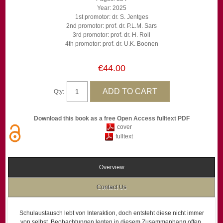
Year: 2025
1st promotor: dr. S. Jentges
2nd promotor: prof. dr. P.L.M. Sars
3rd promotor: prof. dr. H. Roll
4th promotor: prof. dr. U.K. Boonen
€44.00
Qty:
Download this book as a free Open Access fulltext PDF
cover
fulltext
Overview
Contact Us
Schulaustausch lebt von Interaktion, doch entsteht diese nicht immer
von selbst. Beobachtungen legten in diesem Zusammenhang offen,