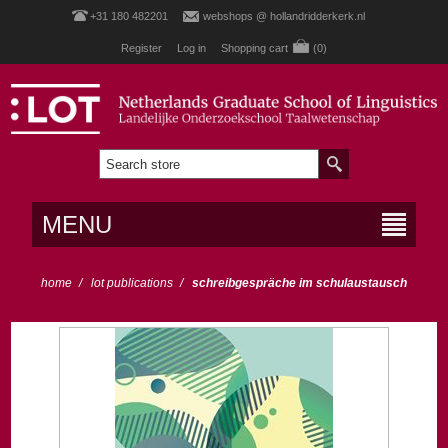
+31 180 482201
webshops @ hollandridderkerk.nl
Register
Log in
Shopping cart
(0)
MENU
home
/
lot publications
/
schreibgespräche im schulaustausch