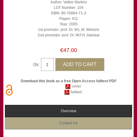
Author: Valteir Martins
LOT Number: 104
ISBN: 90-76864-71-3
Pages: 411
Year: 2005
1st promotor: prof. Dr. W.L.M. Wetzels
2nd promotor: prof. Dr. W.F.H. Adelaar
€47.00
Qty:
Download this book as a free Open Access fulltext PDF
cover
fulltext
Overview
Contact Us