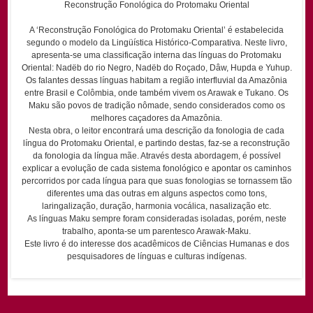
Reconstrução Fonológica do Protomaku Oriental
A ‘Reconstrução Fonológica do Protomaku Oriental’ é estabelecida
segundo o modelo da Lingüística Histórico-Comparativa. Neste livro,
apresenta-se uma classificação interna das línguas do Protomaku
Oriental: Nadëb do rio Negro, Nadëb do Roçado, Dâw, Hupda e Yuhup.
Os falantes dessas línguas habitam a região interfluvial da Amazônia
entre Brasil e Colômbia, onde também vivem os Arawak e Tukano. Os
Maku são povos de tradição nômade, sendo considerados como os
melhores caçadores da Amazônia.
Nesta obra, o leitor encontrará uma descrição da fonologia de cada
língua do Protomaku Oriental, e partindo destas, faz-se a reconstrução
da fonologia da língua mãe. Através desta abordagem, é possível
explicar a evolução de cada sistema fonológico e apontar os caminhos
percorridos por cada língua para que suas fonologias se tornassem tão
diferentes uma das outras em alguns aspectos como tons,
laringalização, duração, harmonia vocálica, nasalização etc.
As línguas Maku sempre foram consideradas isoladas, porém, neste
trabalho, aponta-se um parentesco Arawak-Maku.
Este livro é do interesse dos acadêmicos de Ciências Humanas e dos
pesquisadores de línguas e culturas indígenas.