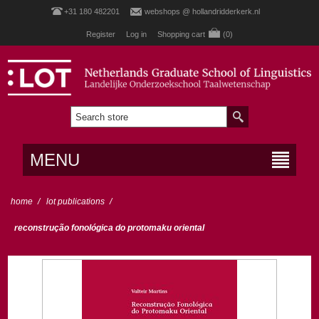
+31 180 482201
webshops @ hollandridderkerk.nl
Register
Log in
Shopping cart
(0)
MENU
home
/
lot publications
/
reconstrução fonológica do protomaku oriental