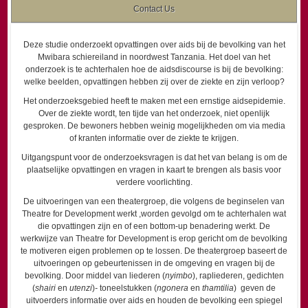
Contact Us
Deze studie onderzoekt opvattingen over aids bij de bevolking van het
Mwibara schiereiland in noordwest Tanzania. Het doel van het
onderzoek is te achterhalen hoe de aidsdiscourse is bij de bevolking:
welke beelden, opvattingen hebben zij over de ziekte en zijn verloop?
Het onderzoeksgebied heeft te maken met een ernstige aidsepidemie.
Over de ziekte wordt, ten tijde van het onderzoek, niet openlijk
gesproken. De bewoners hebben weinig mogelijkheden om via media
of kranten informatie over de ziekte te krijgen.
Uitgangspunt voor de onderzoeksvragen is dat het van belang is om de
plaatselijke opvattingen en vragen in kaart te brengen als basis voor
verdere voorlichting.
De uitvoeringen van een theatergroep, die volgens de beginselen van
Theatre for Development werkt ,worden gevolgd om te achterhalen wat
die opvattingen zijn en of een bottom-up benadering werkt. De
werkwijze van Theatre for Development is erop gericht om de bevolking
te motiveren eigen problemen op te lossen. De theatergroep baseert de
uitvoeringen op gebeurtenissen in de omgeving en vragen bij de
bevolking. Door middel van liederen (
nyimbo
), rapliederen, gedichten
(
shairi
en
utenzi
)
-
toneelstukken (
ngonera
en
thamtilia
)
geven de
uitvoerders informatie over aids en houden de bevolking een spiegel