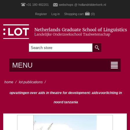
+31 180 482201
webshops @ hollandridderkerk.nl
Register
Log in
Shopping cart
(0)
MENU
home
/
lot publications
/
opvattingen over aids in theatre for development: aidsvoorlichting in
noord tanzania